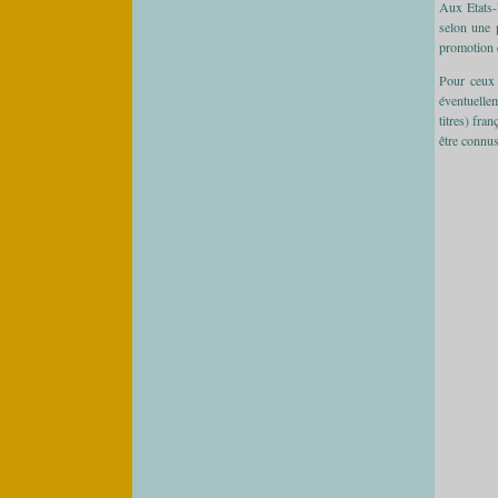
Aux Etats-
selon une 
promotion d
Pour ceux 
éventuelle
titres) fra
être connus