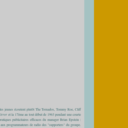
e, les jeunes écoutent plutôt The Tornados, Tommy Roe, Cliff
Mirror
et la 17ème au tout début de 1963 pendant une courte
atiques publicitaires efficaces du manager Brian Epstein :
 aux programmateurs de radio des "supporters" du groupe.