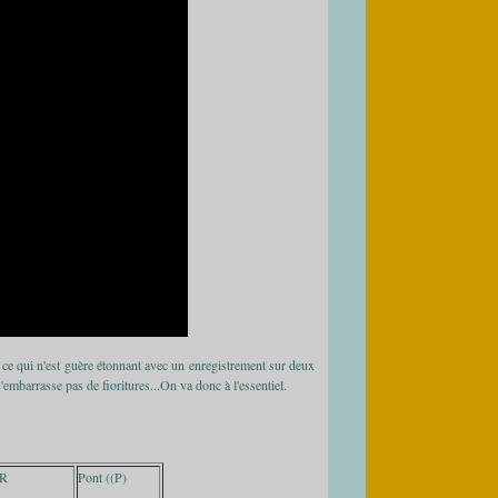
 ce qui n'est guère étonnant avec un enregistrement sur deux
embarrasse pas de fioritures...On va donc à l'essentiel.
R
Pont ((P)