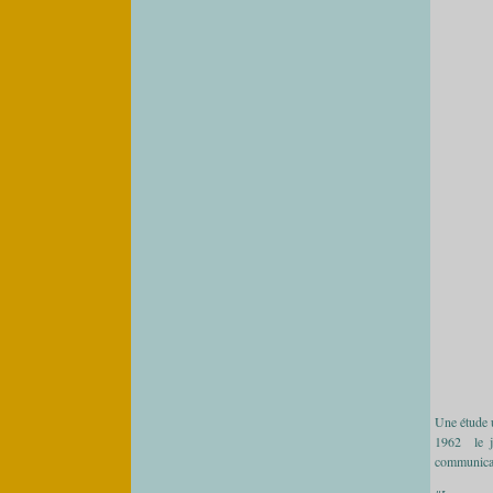
Une étude 
1962 le jo
communicat