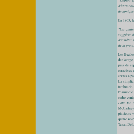
"Lennon e
d'harmonic
dynamique q
En 1963, l
"Les quatr
suggérer d
d'insultes 
de la prem
Les Beatle
de George M
puis de se
caractères 
écrites à p
La simplic
tambourin (
l'harmonie 
cadre contr
Love Me 
McCartney, 
plusieurs v
quatre note
Texan Delb