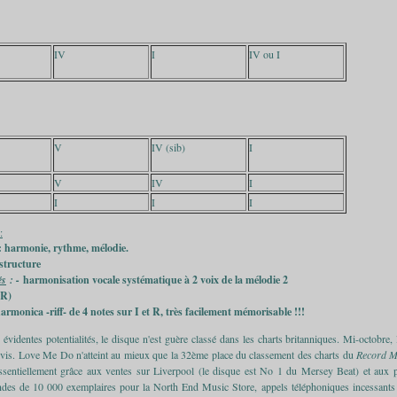
IV
I
IV ou I
V
IV (sib)
I
V
IV
I
I
I
I
:
: harmonie, rythme, mélodie.
 structure
és
: -
harmonisation vocale systématique à 2 voix de la mélodie 2
 R)
harmonica -riff- de 4 notes sur I et R, très facilement mémorisable !!!
évidentes potentialités, le disque n'est guère classé dans les charts britanniques. Mi-octobr
lvis. Love Me Do n'atteint au mieux que la 32ème place du classement des charts du
Record 
ssentiellement grâce aux ventes sur Liverpool (le disque est No 1 du Mersey Beat) et aux pr
es de 10 000 exemplaires pour la North End Music Store, appels téléphoniques incessants