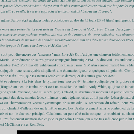
t McCartney scandent les textes de Love Me Do qu'ils ont écrits eux-mêmes, une balla
a particulièrement obsédant. Il n'y a rien de plus remarquablement trivial que les paroles r
ui attire l'oreille. Il y a une approche d'amateur rafraîchissante du 45 tours".
e même Barrow écrit quelques notes prophétiques au dos du 45 tours EP (4 titres) qui reprend 
e morceaux présentés ici sont tirés de l' œuvre de Lennon et McCartney.
Si cette description
e conserver cette pochette pendant dix ans, et de l'exhumer de votre collection aux alentou
si les amateurs de musique des années soixante-dix ne disent pas d'au moins deux de ces titres 
ière époque de l'œuvre de Lennon et McCartney".
s sont peut-être encore des "amateurs" mais
Love Me Do
n'est pas une chanson totalement anodin
artin, le producteur de la très grosse compagnie britannique EMI. A dire vrai , les auditions 
ptembre 1962 n'ont pas été entièrement concluantes, mais G.Martin semble malgré tout séduit
conjugués : une remarquable simplicité, une étonnante rigueur et quelques singularités. C'est 
artir de la fin 1962, que les Beatles semblent se démarquer des autres groupes
beat.
ité se retrouve à la fois dans le rythme (une mesure 4/4 ternaire soulignée par la grosse cai
Ringo Starr tient le tambourin et c'est un musicien de studio, Andy White, qui joue de la batte
(une grande évidence, base du succès pop). Cela dit, la structure du morceau est particulièrem
aignant des deux minutes à deux minutes trente réglementaires du hit-parade. L'énergie naturell
Do
est l'harmonisation vocale systématique de la mélodie. A l'exception du refrain, deux 
qui chantent d'ailleurs devant le même micro. Les Beatles prennent ainsi le contrepied de la 
oix et non le chanteur principal. Cela donne un petit côté mélancolique - et troublant- au chant
s, très facilement mémorisable et joué ici par John Lennon, qui a été très influencé par le hit
ert McClinton et ses Ron Dels.