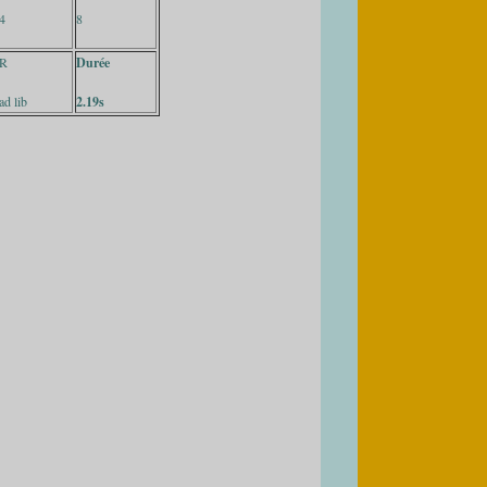
4
8
R
Durée
ad lib
2.19s