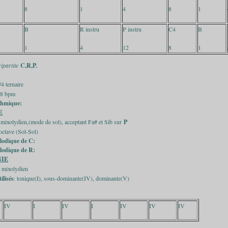
8
1
4
8
1
B
R instru
P instru
C4
B
1
4
12
8
1
ripartite
C,R,P.
4 ternaire
48 bpm
ythmique:
E
 mixolydien,(mode de sol), acceptant Fa# et Sib sur
P
 octave (Sol-Sol)
élodique de C:
élodique de R:
IE
 mixolydien
ilisés
: tonique(I), sous-dominante(IV), dominante(V)
IV
I
IV
I
IV
IV
IV