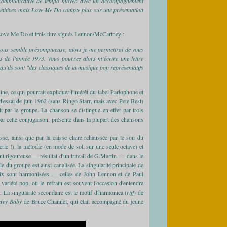
de communicative de tempo moyen avec un accompagnement
épétitives mais Love Me Do compte plus sur une présentation
Love Me Do et trois titre signés Lennon/McCartney :
 vous semble présomptueuse, alors je me permettrai de vous
rs de l'année 1973. Vous pourrez alors m'écrire une lettre
qu'ils sont "des classiques de la musique pop représentatifs
e, ce qui pourrait expliquer l'intérêt du label Parlophone et
d'essai de juin 1962 (sans Ringo Starr, mais avec Pete Best)
 par le groupe. La chanson se distingue en effet par trois
par cette conjugaison, présente dans la plupart des chansons
sse, ainsi que par la caisse claire rehaussée par le son du
rie !), la mélodie (en mode de sol, sur une seule octave) et
ent rigoureuse — résultat d'un travail de G.Martin — dans le
e du groupe est ainsi canalisée. La singularité principale de
voix sont harmonisées — celles de John Lennon et de Paul
variété pop, où le refrain est souvent l'occasion d'entendre
. La singularité secondaire est le motif d'harmonica (
riff
) de
Hey Baby
de Bruce Channel, qui était accompagné du jeune