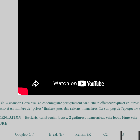
de la chanson Love Me Do est enregistré pratiquement sans aucun effet technique et en direct,
ono et un nombre de "prises" limitées pour des raisons financières. Le son pop de l'époque ne s'
MENTATION :
Batterie, tambourin, basse, 2 guitares, harmonica, voix lead, 2ème voix
URE
Couplet (C1)
Break (B)
Refrain (R
C2
B