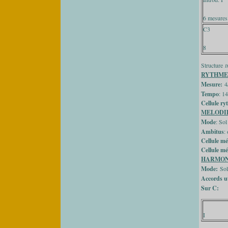
6 mesures
C3
8
Structure
t
RYTHME
Mesure:
4/
Tempo
: 1
Cellule r
MELODI
Mode
: Sol
Ambitus
:
Cellule m
Cellule m
HARMON
Mode:
Sol
Accords ut
Sur C:
I