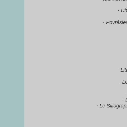
· C
· Povrésie
· Li
· L
·
· 
· Le Sillogra