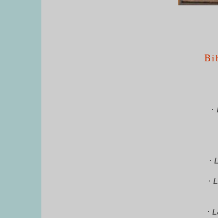
Bi
·
· 
· 
· 