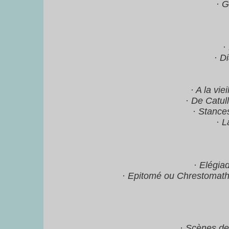
· G
·
· D
· A la vi
· De Catull
· Stances
· L
· Elégia
· Epitomé ou Chrestomathie
· Scènes de