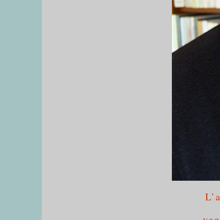
L’
vag