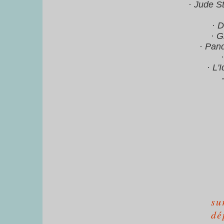
· Jude S
· 
· G
· Pan
· L'
su
dé