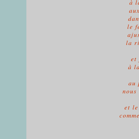
à l
aux
dan
le 
aju
la r
et
à l
au 
nous 
et l
comme 