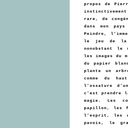
propos de Pier
instinctivemen
rare, de congé
dans mon pays
Peindre, l’imm
le jeu de la
nonobstant le 
les images du m
du papier blan
plante un arbr
comme du haut
l’ossature d’u
c’est prendre l
magie. Les c
papillon, les 
l’esprit, les 
pavois, le gr