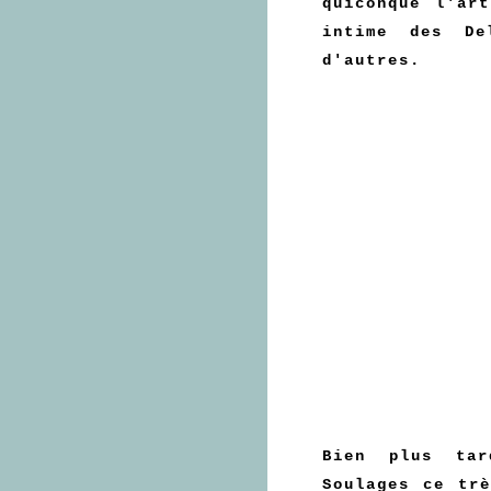
quiconque l'ar
intime des De
d'autres.
Bien plus tar
Soulages ce tr