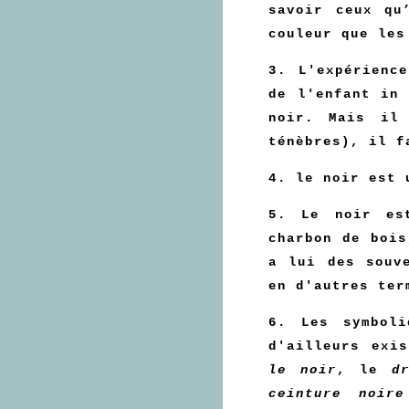
savoir ceux qu
couleur que les
3. L'expérienc
de l'enfant in
noir. Mais il
ténèbres), il f
4. le noir est 
5. Le noir es
charbon de bois
a lui des souv
en d'autres ter
6. Les symbol
d'ailleurs exi
le noir
, le
d
ceinture noi