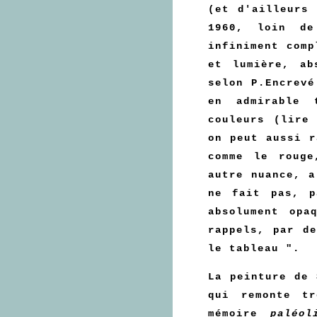
(et d'ailleurs
1960, loin de
infiniment comp
et lumière, ab
selon P.Encrevé
en admirable 
couleurs (lir
on peut aussi r
comme le rouge
autre nuance, a
ne fait pas, p
absolument opa
rappels, par d
le tableau ".
La peinture de 
qui remonte t
mémoire
paléol