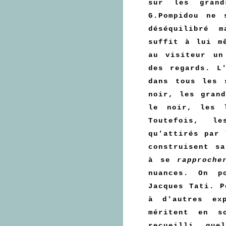
sur les grand
G.Pompidou ne 
déséquilibré 
suffit à lui m
au visiteur un
des regards. L
dans tous les 
noir, les gran
le noir, les 
Toutefois, l
qu'attirés par 
construisent s
à se
rapproche
nuances. On p
Jacques Tati. P
à d'autres ex
méritent en s
recueilli, que