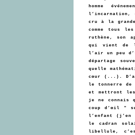
homme événem
l’incarnation,
cru à la grand
comme tous les
ruthène, son a
qui vient de 
l’air un peu d’
départage souv
quelle mathémat
cœur (...). D’
le tonnerre de
et mettront le
je ne connais 
coup d’œil " s
l’enfant (j’en
le cadran sola
libellule, c’