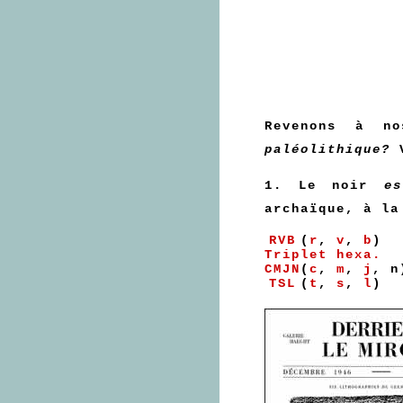
Revenons à no
paléolithique?
V
1. Le noir
e
archaïque, à la
RVB
(
r
,
v
,
b
)
Triplet hexa.
CMJN
(
c
,
m
,
j
,
n
TSL
(
t
,
s
,
l
)