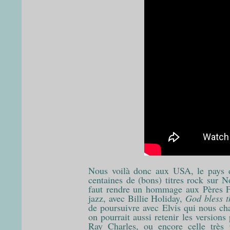
Nous voilà donc aux USA, le pays de
centaines de (bons) titres rock sur No
faut rendre un hommage aux Pères F
jazz, avec Billie Holiday,
God bless t
de poursuivre avec Elvis qui nous c
on pourrait aussi retenir les version
Ray Charles, ou encore celle très