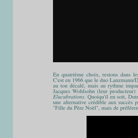
En quatrième choix, restons dans le
C'est en 1966 que le duo Lanzmann/Du
au ton décalé, mais au rythme impar
Jacques Wohlsohn (leur producteur) 
Elucubrations
. Quoiqu'il en soit, Du
une alternative crédible aux succès p
"Fille du Père Noël", mais de préfére