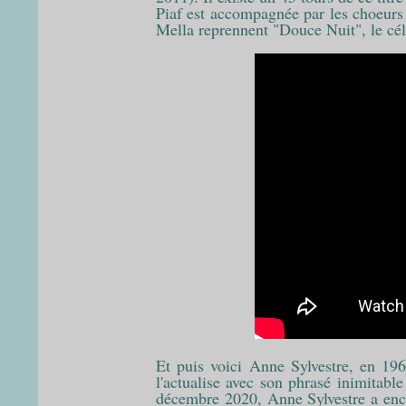
Piaf est accompagnée par les choeurs
Mella reprennent "Douce Nuit", le cél
Et puis voici Anne Sylvestre, en 196
l'actualise avec son phrasé inimitable 
décembre 2020, Anne Sylvestre a encha