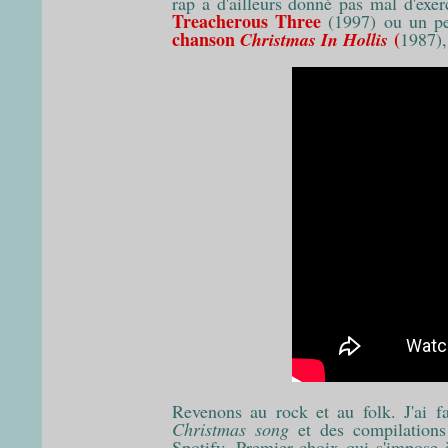
rap a d'ailleurs donné pas mal d'exe
Treacherous Three
(1997) ou un pe
chanson
(
Christmas In Hollis
1987),
Revenons au rock et au folk. J'ai fa
Christmas song
et des compilations 
Spotify. Premier choix qui s'impose 