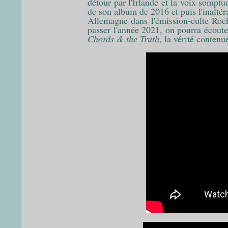
détour par l'Irlande et la voix sompt
de son album de 2016 et puis l'inalté
Allemagne dans l'émission-culte Roc
passer l'année 2021, on pourra écout
Chords & the Truth
, la vérité contenu