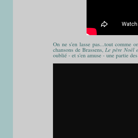
On ne s'en lasse pas...tout comme on 
chansons de Brassens,
Le père Noël et
oublié - et s'en amuse - une partie des