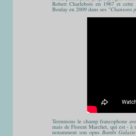
Robert Charlebois en 1967 et cette j
Boulay en 2009 dans ses
"Chansons p
Terminons le champ francophone avec
mais de Florent Marchet, qui est - à 
notamment son opus
Bambi Galaxie