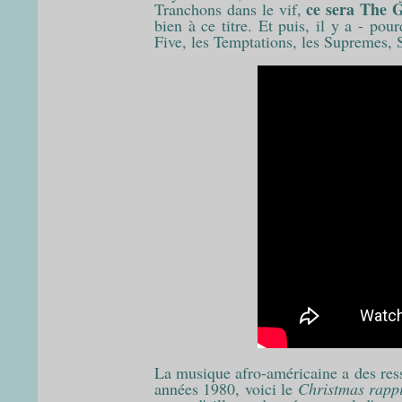
ce sera The 
Tranchons dans le vif,
bien à ce titre. Et puis, il y a - p
Five, les Temptations, les Supremes, S
La musique afro-américaine a des ress
années 1980, voici le
Christmas rap