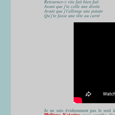
Retournes-y vite fait bien fait
Avant que j'te colle une droite
Avant que j't'allonge une patate
Qu'j'te fasse une tête au carré
Je ne suis évidemment pas le seul à
Philippe Katerine
nous gratifie d'u