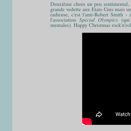
Deuxième choix un peu sentimental, e
grande vedette aux Etats-Unis mais une
radieuse, c'est l'anti-Robert Smith 
l'association
Special Olympics
(qui
mentales). Happy Christmas rock'n'rol