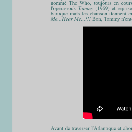
nommé The Who, toujours en cours
l'opéra-rock
Tommy
(1969) et repri
baroque mais les chanson tiennent e
Me...Hear Me...!!!
Bon, Tommy n'enten
Avant de traverser l'Atlantique et ab