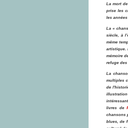
La mort de
prise les 
les années 
La « chans
siècle, à 
même temps
artistique.
mémoire de
refuge des
La chanso
multiples 
de l'histo
illustrati
intéressa
livres de
P
chansons p
blues, de f