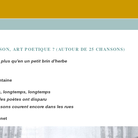
SON, ART POETIQUE ?
(AUTOUR DE 25 CHANSONS)
 plus qu'en un petit brin d'herbe
ntaine
, longtemps, longtemps
les poètes ont disparu
sons courent encore dans les rues
enet