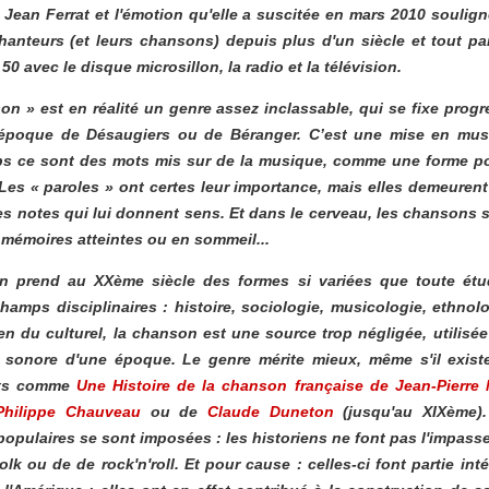
 Jean Ferrat et l'émotion qu'elle a suscitée en mars 2010 soulign
chanteurs (et leurs chansons) depuis plus d'un siècle et tout pa
50 avec le disque microsillon, la radio et la télévision.
on » est en réalité un genre assez inclassable, qui se fixe pro
l’époque de Désaugiers ou de Béranger. C’est une mise en mu
 ce sont des mots mis sur de la musique, comme une forme po
 Les « paroles » ont certes leur importance, mais elles demeuren
s notes qui lui donnent sens. Et dans le cerveau, les chansons so
 mémoires atteintes ou en sommeil...
n prend au XXème siècle des formes si variées que toute étu
champs disciplinaires : histoire, sociologie, musicologie, ethnol
rien du culturel, la chanson est une source trop négligée, utilis
on sonore d'une époque. Le genre mérite mieux, même s'il exis
nts comme
Une
Histoire de la chanson française
de Jean-Pierre 
hilippe Chauveau
ou de
Claude Duneton
(jusqu'au XIXème).
opulaires se sont imposées : les historiens ne font pas l'impass
olk ou de de rock'n'roll. Et pour cause : celles-ci font partie in