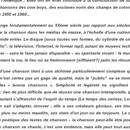
 l'Amérique ; elles ont en effet contribué à la construction de sa
 chansons des
cow boys
, des esclaves noirs des champs de coton
 1950 et 1960...
nge fondamentalement au XXème siècle par rapport aux siècles 
de la chanson dans les médias de masse, à l'échelle d'une nation
onde entier. Le disque (sous toutes ses formes, du cylindre de ci
dio", la télévision, l'Internet, le format mp3, autant de moyens te
er – sans le faire jamais disparaître – au spectacle vivant : le mus
ment la rue, le lieu où se fredonnaient (sifflaient?) jadis les ritour
 d’une chanson tient à une alchimie particulièrement complexe qui
n’est certes pas un gage de qualité, mais le "public" ne se tro
 les « bonne chansons ». Simplicité et légèreté ne signifient 
: rien de plus difficile que de réussir une chanson intemporelle,
utant s’affranchir de l’esprit du temps (
Le temps des cerises
,
Le
 sait s'adapter, innover ; elle a ses créateurs géniaux, ses tro
 plus ou moins maudits, ses stars d'un jour ou de toujours. Le d
ou poétique des textes de chanson – la chanson peut-elle être po
e chanson se chante, c’est une évidence, mais elle peut tout aus