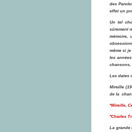
des Parole
effet un pr
Un tel ch
sûrement m
mémoire, u
obsessionn
même si je
les années 
chansons, i
Les dates 
Mireille
(1
de la chan
*Mireille,
C
*Charles Tr
La grande 