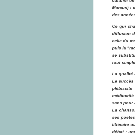
culturel de
Marcus) :
des années
Ce qui cha
diffusion 
celle du m
puis la "ra
se substitu
tout simple
La qualité
Le succès 
plébiscite
médiocrité 
sans pour a
La chanson
ses poètes
littéraire 
débat : un