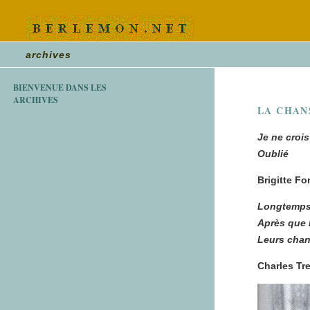
archives
BIENVENUE DANS LES
ARCHIVES
LA CHAN
Je ne crois
Oublié
Brigitte Fo
Longtemps
Après que 
Leurs chan
Charles Tr