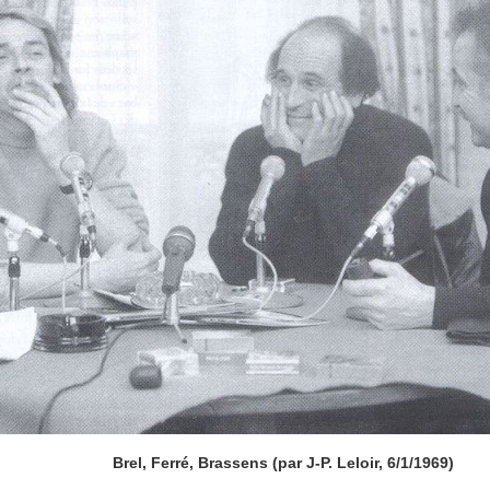
Brel, Ferré, Brassens (par J-P. Leloir, 6/1/1969)