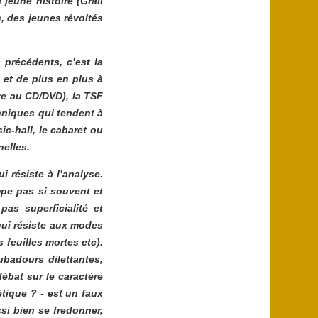
 jeune histoire (Grail
, des jeunes révoltés
précédents, c’est la
 et de plus en plus à
re au CD/DVD), la TSF
chniques qui tendent à
ic-hall, le cabaret ou
nelles.
 résiste à l’analyse.
mpe pas si souvent et
pas superficialité et
 qui résiste aux modes
s feuilles mortes
etc).
ubadours dilettantes,
ébat sur le caractère
étique ? - est un faux
si bien se fredonner,