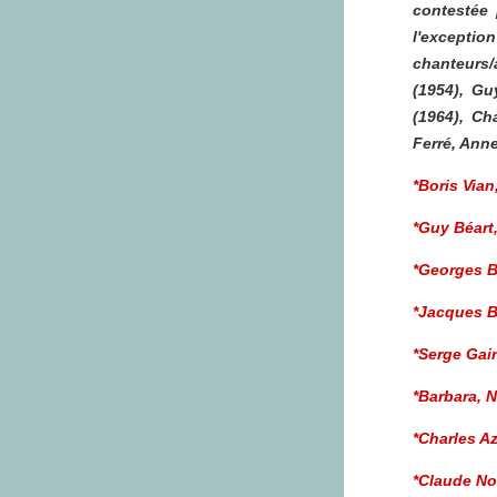
contestée 
l'exceptio
chanteurs/
(1954),
Gu
(1964),
Ch
Ferré
,
Anne
*Boris Vian
*Guy Béart
*Georges 
*Jacques B
*Serge Gai
*Barbara
,
N
*Charles A
*Claude N