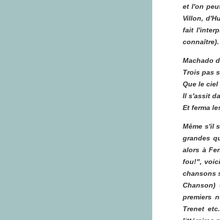
et l'on peu
Villon, d'
fait l'inte
connaître).
Machado do
Trois pas 
Que le ciel 
Il s'assit 
Et ferma le
Même s'il s
grandes qu'
alors à Fe
fou!
", voi
chansons s
Chanson) 
premiers n
Trenet etc