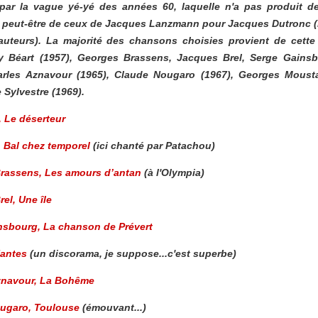
par la vague yé-yé des années 60, laquelle n'a pas produit de
n peut-être de ceux de Jacques Lanzmann pour
Jacques Dutronc
(
auteurs). La majorité des chansons choisies provient de cett
y Béart
(1957),
Georges Brassens
,
Jacques Brel, Serge Gains
arles Aznavour
(1965),
Claude Nougaro
(1967),
Georges Mousta
 Sylvestre
(1969).
,
Le déserteur
,
Bal chez temporel
(ici chanté par Patachou)
Brassens
,
Les amours d’antan
(à l'Olympia)
rel,
Une île
nsbourg
,
La chanson de Prévert
antes
(un discorama, je suppose...c'est superbe)
znavour,
La Bohême
ougaro
,
Toulouse
(émouvant...)