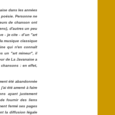
çaise dans les années
e poésie. Personne ne
uteurs de chanson ont
ns), d'autres un peu
 - je cite - d’un "art
e la musique classique
line qui n'en connaît
 un "art mineur", il
eur de
La Javanaise
a
s chansons : en effet,
lement été abandonnée
j'ai été amené à faire
ons ayant justement
 de fournir des liens
ement fermé ses pages
nt la diffusion légale