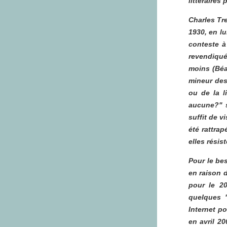
littéraires
Charles Tr
1930, en l
conteste à
revendiqué
moins (Béar
mineur des
ou de la l
aucune?" s
suffit de v
été rattrap
elles résis
Pour le be
en raison d
pour le 2
quelques "
Internet po
en avril 20