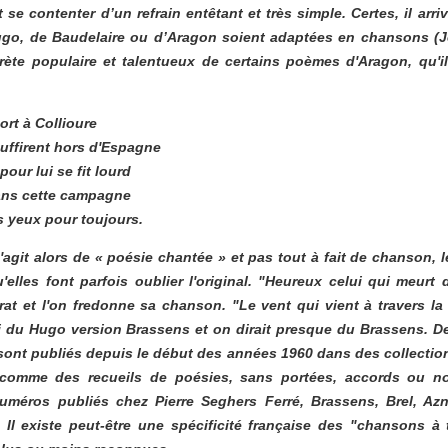
t se contenter d’un refrain entêtant et très simple. Certes, il arr
Hugo, de Baudelaire ou d’Aragon soient adaptées en chansons (Je
rprète populaire et talentueux de certains poèmes d'Aragon, qu'i
rt à Collioure
suffirent hors d'Espagne
pour lui se fit lourd
dans cette campagne
s yeux pour toujours.
'agit alors de « poésie chantée » et pas tout à fait de chanson, l
elles font parfois oublier l'original. "
Heureux celui qui meurt d'
rrat et l'on fredonne sa chanson. "
Le vent qui vient à travers 
ci du Hugo version Brassens et on dirait presque du Brassens. D
ont publiés depuis le début des années 1960 dans des collectio
comme des recueils de poésies, sans portées, accords ou not
uméros publiés chez Pierre Seghers Ferré, Brassens, Brel, Azna
. Il existe peut-être une spécificité française des "chansons à 