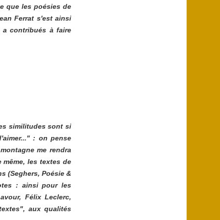
ive que les poésies de
an Ferrat s'est ainsi
l a contribués à faire
es similitudes sont si
aimer...
" : on pense
la montagne me rendra
e même, les textes de
ns (Seghers, Poésie &
es : ainsi pour les
vour, Félix Leclerc,
textes", aux qualités