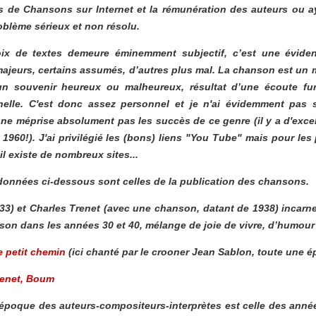
s de Chansons sur Internet et la rémunération des auteurs ou ay
oblème sérieux et non résolu.
oix de textes demeure éminemment subjectif, c’est une évide
ajeurs, certains assumés, d’autres plus mal. La chanson est un
n souvenir heureux ou malheureux, résultat d’une écoute fur
elle. C'est donc assez personnel et je n'ai évidemment pas su
 ne méprise absolument pas les succès de ce genre (il y a d'exce
1960!). J'ai privilégié les (bons) liens "You Tube" mais pour les
l existe de nombreux sites...
données ci-dessous sont celles de la publication des chansons.
933)
et Charles Trenet
(avec une chanson, datant de 1938) incarn
son dans les années 30 et 40, mélange de joie de vivre, d’humour 
e petit chemin
(ici chanté par le crooner Jean Sablon, toute une 
enet,
Boum
époque des auteurs-compositeurs-interprètes est celle des anné