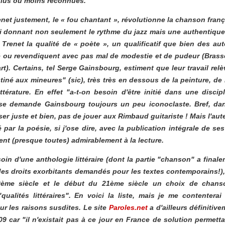
 plus ou moins reconnues.
enet justement, le « fou chantant », révolutionne la chanson fran
ui donnant non seulement le rythme du jazz mais une authentiqu
 Trenet la qualité de « poète », un qualificatif que bien des a
 ou revendiquent avec pas mal de modestie et de pudeur (Brasse
t). Certains, tel Serge Gainsbourg, estiment que leur travail relève
tiné aux mineures" (
sic
), très très en dessous de la peinture, d
ittérature. En effet "a-t-on besoin d'être initié dans une discip
e demande Gainsbourg toujours un peu iconoclaste. Bref, dans
iser juste et bien, pas de jouer aux Rimbaud guitariste ! Mais l'aut
é par la poésie, si j'ose dire, avec la publication intégrale de se
tent (presque toutes) admirablement à la
lecture.
soin d'une anthologie littéraire (dont la partie "chanson" a fina
es droits exorbitants demandés pour les textes contemporains!), 
0ème siècle et le début du 21ème siècle un choix de chans
qualités littéraires". En voici la liste, mais je me contenterai
ur les raisons susdites. Le site
Paroles.net
a d'ailleurs définitiv
09 car "il n'existait pas à ce jour en France de solution permetta